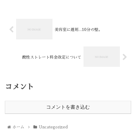
トレートパーマやトリートメントで髪の毛に上品なツヤを与えます。
特にショート〜ボブヘアのデザインに定評があります。 『似合う髪
型が分からない』 『年齢に合ったお洒落を楽しみたい』 そのような
ご要望を持った上質を求める大人女性が多数通っています。 個室で
一人一人丁寧なカウンセリングと施術を致しますので、初めての方に
も安心してご利用いただけます。 銀座個室サロン 深瀬介志
美容室に遅刻…10分の壁。
酸性ストレート料金改定について
コメント
コメントを書き込む
ホーム
Uncategorized