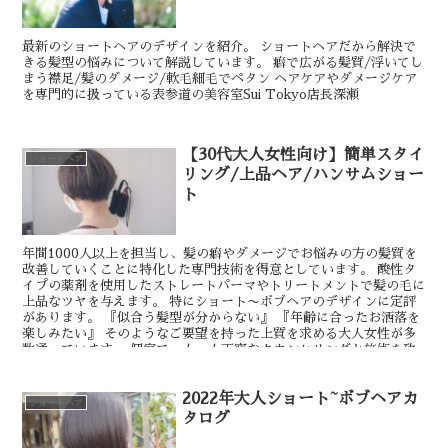
最新のショートヘアのデザインを紹介。 ショートヘアだから解決で
きる髪型の悩みについて解説しています。 癖で広がる髪質/浮いてし
まう襟足/髪のダメージ/軟毛細毛でペタン ヘアケアやダメージケア
を専門的に扱っている表参道の美容室Sui Tokyo店長深瀬
【30代大人女性向け】簡単スタイ
ショートヘア
リング/上品ヘア/ハンサムショー
ト
年間1000人以上を担当し、髪の癖やダメージでお悩みの方の髪質を
改善していくことに特化した専門技術を得意としています。 酸性タ
イプの薬剤を使用したストレートパーマやトリートメントで髪の毛に
上品なツヤを与えます。 特にショート〜ボブヘアのデザインに定評
があります。 『似合う髪型が分からない』 『年齢に合ったお洒落を
楽しみたい』 そのようなご要望を持った上質を求める大人女性が多
数通っています。 個室で一人一人丁寧なカウンセリングと施術を致
しますので、初めての方にも安心してご利用いただけます。 銀座個
室サロン 深瀬介志
2022年大人ショート~ボブヘアカ
ショートヘア
タログ