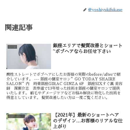
@yoshiyukifukase
関連記事
銀座エリアで髪質改善とショート
髪の癖
~ボブヘアならお任せ下さい
酸性ストレートでボブヘアにしたお客様の実際のbefore/afterで紹
介しています。 --- 銀座の個室サロン”GO TODAY SHAIRE
SALON”内 時楽銀座GIRAC GINZA 6F 銀座SIXすぐ裏 美容
師 深瀬介志 表参道で13年培った技術を銀座の個室サロンで提供
いたします。 癖毛やダメージケアなどお悩み解決に特化した技術を
得意としています。 髪質改善したい方は一度ご覧ください。
【2021年】最新のショートヘア
ショートヘア
のデザイン…お客様のリアルな仕
上がり