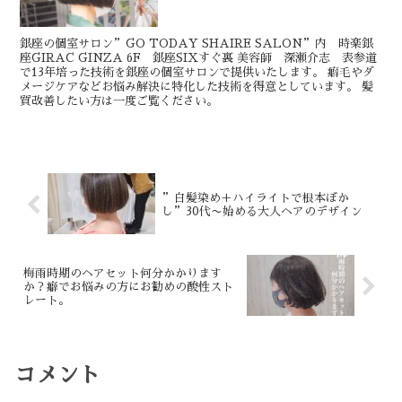
銀座の個室サロン”GO TODAY SHAIRE SALON”内 時楽銀
座GIRAC GINZA 6F 銀座SIXすぐ裏 美容師 深瀬介志 表参道
で13年培った技術を銀座の個室サロンで提供いたします。 癖毛やダ
メージケアなどお悩み解決に特化した技術を得意としています。 髪
質改善したい方は一度ご覧ください。
”白髪染め＋ハイライトで根本ぼか
し”30代〜始める大人ヘアのデザイン
梅雨時期のヘアセット何分かかります
か？癖でお悩みの方にお勧めの酸性スト
レート。
コメント