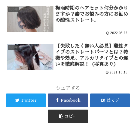
梅雨時期のヘアセット何分かかり
髪の癖
ますか？癖でお悩みの方にお勧め
の酸性ストレート。
2022.05.27
【失敗したく無い人必見】酸性タ
髪の癖
イプのストレートパーマとは？特
徴や効果、アルカリタイプとの違
いを徹底解説！（写真あり）
2021.10.15
シェアする
Twitter
Facebook
はてブ
コピー